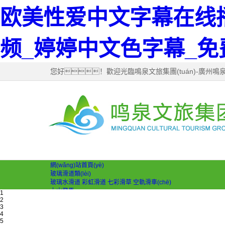
欧美性爱中文字幕在线
频_婷婷中文色字幕_
您好！歡迎光臨鳴泉文旅集團(tuán)-廣州鳴泉園林
網(wǎng)站首頁(yè)
玻璃滑道類(lèi)
玻璃水滑道
彩虹滑道
七彩滑草
空軌滑車(chē)
上山飛馬
1
上山飛馬
滑索
溜索
空中自行車(chē)
小火車(chē)
管軌道式滑車(ch
2
3
無(wú)動(dòng)力類(lèi)
4
叢林穿越
網(wǎng)紅秋千
蹦蹦云
攀巖
體能樂(lè)園
飛拉達(dá)
5