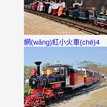
網(wǎng)紅小火車(chē)4