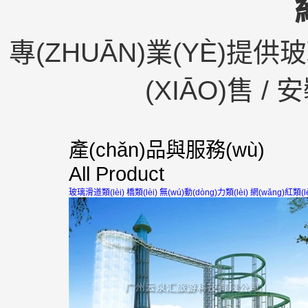
專(ZHUĀN)業(YÈ)提供玻璃
(XIĀO)售 
產(chǎn)品與服務(wù)
All Product
玻璃滑道類(lèi)
橋類(lèi)
無(wú)動(dòng)力類(lèi)
網(wǎng)紅類(lè