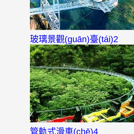
玻璃景觀(guān)臺(tái)2
管軌式滑車(chē)4