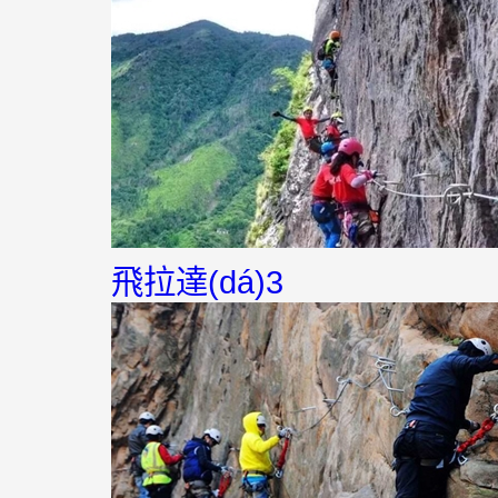
飛拉達(dá)3