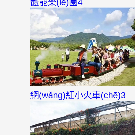
體能樂(lè)園4
網(wǎng)紅小火車(chē)3