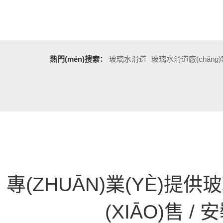
熱門(mén)搜索：
玻璃水滑道
玻璃水滑道廠(chǎng)
專(ZHUĀN)業(YÈ)提供玻璃
(XIĀO)售 