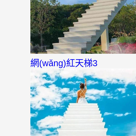
網(wǎng)紅天梯3