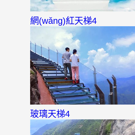
網(wǎng)紅天梯4
玻璃天梯4