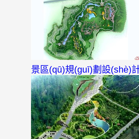
景區(qū)規(guī)劃設(shè)計(