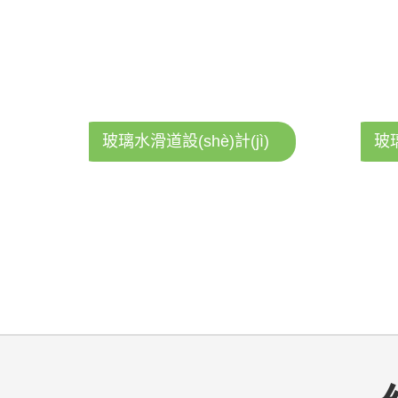
玻璃水滑道設(shè)計(jì)
玻