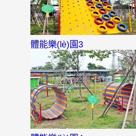
體能樂(lè)園3